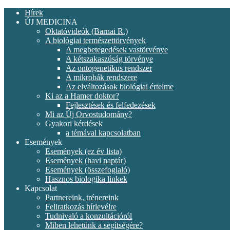
Hírek
ÚJ MEDICINA
Oktatóvideók (Barnai R.)
A biológiai természettörvények
A megbetegedések vastörvénye
A kétszakaszúság törvénye
Az ontogenetikus rendszer
A mikrobák rendszere
Az elváltozások biológiai értelme
Ki az a Hamer doktor?
Fejlesztések és felfedezések
Mi az Új Orvostudomány?
Gyakori kérdések
a témával kapcsolatban
Események
Események (ez év lista)
Események (havi naptár)
Események (összefoglaló)
Hasznos biologika linkek
Kapcsolat
Partnereink, trénereink
Feliratkozás hírlevélre
Tudnivaló a konzultációról
Miben lehetünk a segítségére?