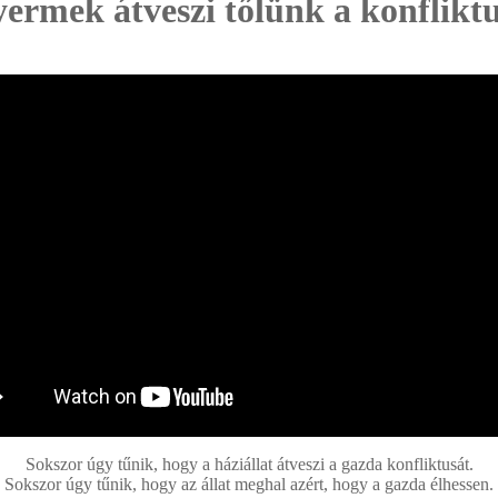
gyermek átveszi tőlünk a konflikt
Sokszor úgy tűnik, hogy a háziállat átveszi a gazda konfliktusát.
Sokszor úgy tűnik, hogy az állat meghal azért, hogy a gazda élhessen.