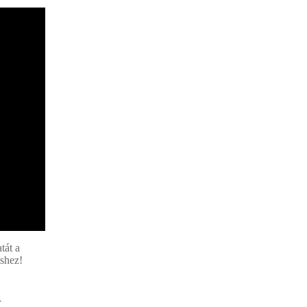
tát a
éshez!
a