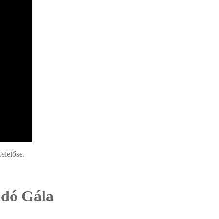
elelőse.
adó Gála