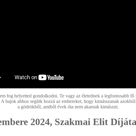
em fog helyetted gondolkodni. Te vagy az életednek a legfontosabb fő f
A bajok ahhoz segítik hozzá az embereket, hogy kimásszanak azokból
a gödrökből, amiből évek óta nem akarnak kimászni.
embere 2024, Szakmai Elit Díját