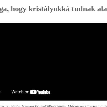
ga, hogy kristályokká tudnak al
s, az büdös. Nagyon jó megkülönböztetés. Műszer nélkül meg tudjuk 