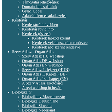
Támogatás lehetőségek
Domain kapcsolataink
GNM global
Adatvédelem és adatkezelés
Kérdéstár
Kérdéstárról bővebben
Kérdéstár rövid info
Kérdések (összes)
Kérdések lapkód szerint
Kérdések véletlenszerűen rendezve
Kérdések abc szerint rendezve
Szerv Atlasz - Organ Atlas
Szerv Atlasz HU webshop
Organ Atlas DE webshop
Organ Atlas EN webshop
Szerv Atlasz 1. fejezet (HUN)
Organ Atlas 1. Kapitel (DE)
Organ Atlas 1st chapter (EN)
A Szerv Atlasz alkotójáról
A régi webshop itt bezárt
Biologika.tv
Biologika.tv Magyarország
Biologika Deutschland
Biologika Slovenia
Biologika Nederland