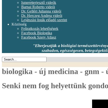
Ismeretterjesztő videók
Barnai Roberto videói
Dr. Gelléri Julianna videói
Dr. Herczeg Andrea videói
Lejátszási listák előadó szerint
Közösség
Feliratkozás lehetőségek
Facebook Biologika
Facebook Szerv Atlasz
"Elterjesztjük a biológiai természettörvén
szabadon, egészségesen, betegségektől 
biologika - új medicina - gnm -
Senki nem fog helyettünk gondol