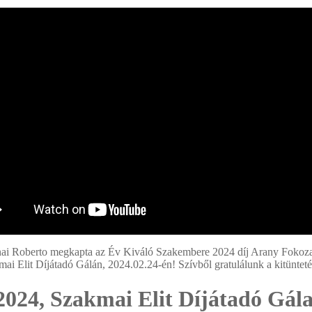
ai Roberto megkapta az Év Kiváló Szakembere 2024 díj Arany Fokoza
ai Elit Díjátadó Gálán, 2024.02.24-én! Szívből gratulálunk a kitüntet
2024, Szakmai Elit Díjátadó Gál