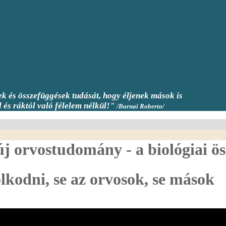
yek és összefüggések tudását, hogy éljenek
mások is
és ráktól való félelem nélkül!
"
/Barnai Roberto/
 új orvostudomány - a biológiai ö
kodni, se az orvosok, se mások