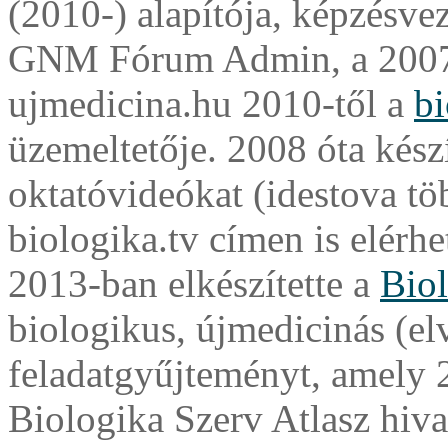
(2010-) alapítója, képzésve
GNM Fórum Admin, a 2007
ujmedicina.hu
2010-től a
bi
üzemeltetője. 2008 óta kész
oktatóvideókat (idestova tö
biologika.tv címen is elérhe
2013-ban elkészítette a
Biol
biologikus, újmedicinás (e
feladatgyűjteményt, amely 2
Biologika Szerv Atlasz hivat