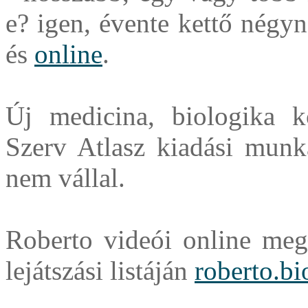
e? igen, évente kettő négy
és
online
.
Új medicina, biologika ko
Szerv Atlasz kiadási munká
nem vállal.
Roberto videói online megt
lejátszási listáján
roberto.bi