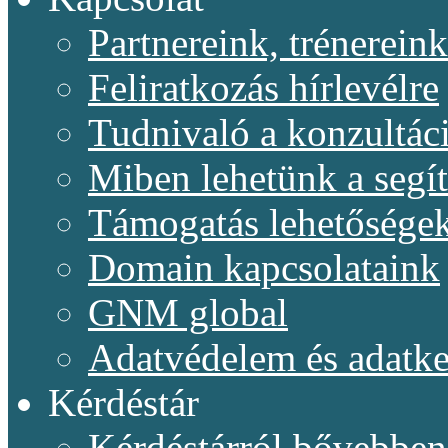
Partnereink, trénereink
Feliratkozás hírlevélre
Tudnivaló a konzultác
Miben lehetünk a segí
Támogatás lehetősége
Domain kapcsolataink
GNM global
Adatvédelem és adatke
Kérdéstár
Kérdéstárról bővebben