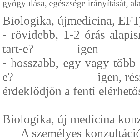
gyógyulása, egészsége irányítását, al
Biologika, újmedicina, EF
- rövidebb, 1-2 órás alapis
tart-e? igen
- hosszabb, egy vagy több 
e? igen, részle
érdeklődjön a fenti elérhet
Biologika, új medicin
A személyes konzultáció dí