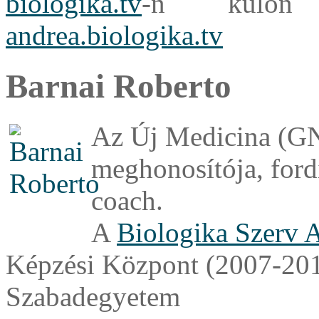
biologika.tv
-n külön l
andrea.biologika.tv
Barnai Roberto
Az Új Medicina (GN
meghonosítója, fordí
coach.
A
Biologika Szerv A
Képzési Központ (2007-201
Szabadegyetem