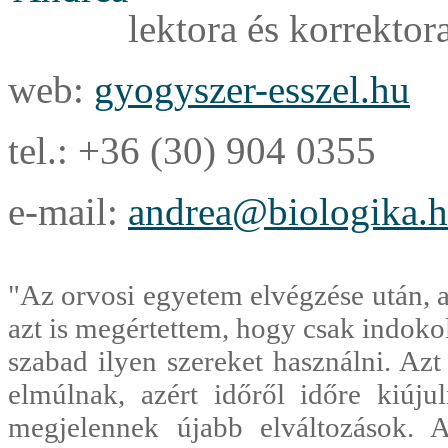
lektora és korrektora
web:
gyogyszer-esszel.hu
tel.: +36 (30) 904 0355
e-mail:
andrea@biologika.
"Az orvosi egyetem elvégzése után, 
azt is megértettem, hogy csak indokol
szabad ilyen szereket használni. Az
elmúlnak, azért időről időre kiúj
megjelennek újabb elváltozások.