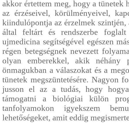
akkor értettem meg, hogy a tünetek h
az érzéseivel, körülményeivel, kap
kiindulópontja az érzelmek szintjén
által feltárt és rendszerbe foglal
ujmedicina segítségével egészen más
régen betegségnek nevezett folyam
olyan emberekkel, akik néhány po
önmagukban a válaszokat és a megoldá
tünetek megszüntetésére. Nagyon f
jusson el az a tudás, hogy hogya
támogatni a biológiai külön pro
tanfolyamokon igyekszem bemu
lehetőségeket, amit eddig megismert