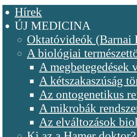
Hírek
ÚJ MEDICINA
Oktatóvideók (Barnai 
A biológiai természet
A megbetegedések v
A kétszakaszúság t
Az ontogenetikus re
A mikrobák rendsze
Az elváltozások biol
Ki az a Hamer doktor?