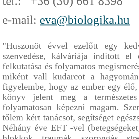
tel.: +36 (30) 661 8398
e-mail:
eva@biologika.hu
"Huszonöt évvel ezelőtt egy ked
szenvedése, kálváriája indított 
felkutatása és folyamatos megismerés
miként vall kudarcot a hagyomán
figyelembe, hogy az ember egy élő, 
könyv jelent meg a természete
folyamatosan képezni magam. Szer
tőlem kért tanácsot, segítséget egés
Néhány éve EFT -vel (betegségeket, 
blokkok, traumák, szorongás, str