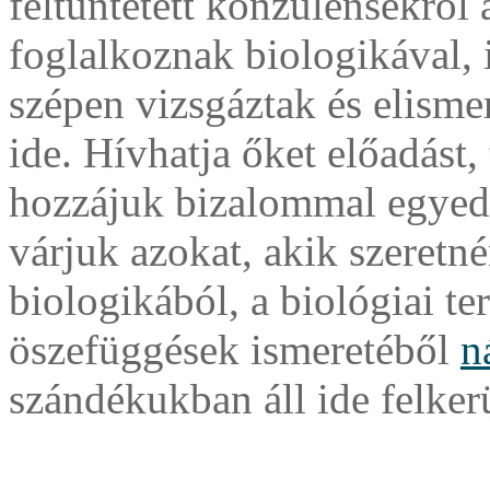
feltüntetett konzulensekről 
foglalkoznak biologikával, 
szépen vizsgáztak és elismer
ide. Hívhatja őket előadást, 
hozzájuk bizalommal egyedi
várjuk azokat, akik szeretn
biologikából, a biológiai t
öszefüggések ismeretéből
n
szándékukban áll ide felkerü