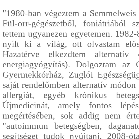
"1980-ban végeztem a Semmelweis 
Fül-orr-gégészetből, foniátriából 
tettem ugyanezen egyetemen. 1982-8
nyílt ki a világ, ott olvastam elő
Hazatérve elkezdtem alternatív 
energiagyógyítás). Dolgoztam az 
Gyermekkórház, Zuglói Egészségügy
saját rendelőmben alternatív módon 
allergiát, egyéb krónikus bete
Újmedicinát, amely fontos lép
megértésében, sok addig nem érte
"autoimmun betegségben, daganat
segítséget tudok nyújtani. 2008-