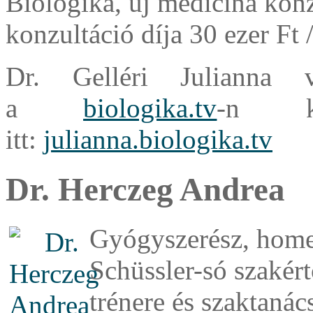
Biologika, új medicina konz
konzultáció díja 30 ezer Ft /
Dr. Gelléri Julianna v
a
biologika.tv
-n kü
itt:
julianna.biologika.tv
Dr. Herczeg Andrea
Gyógyszerész, homeo
Schüssler-só szakér
trénere és szaktanác