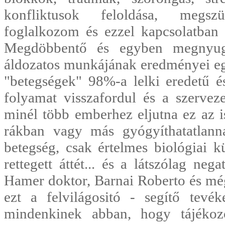
konfliktusok feloldása, megszün
foglalkozom és ezzel kapcsolatban 
Megdöbbentő és egyben megnyug
áldozatos munkájának eredményei egy
"betegségek" 98%-a lelki eredetű é
folyamat visszafordul és a szerve
minél több emberhez eljutna ez az 
rákban vagy más gyógyíthatatlann
betegség, csak értelmes biológiai
rettegett áttét... és a látszólag neg
Hamer doktor, Barnai Roberto és még 
ezt a felvilágositó - segítő tevé
mindenkinek abban, hogy tájékoz