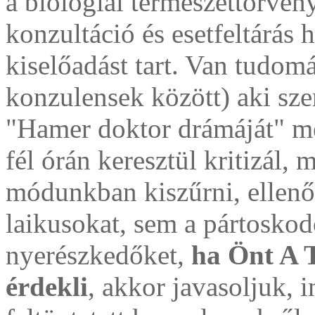
a biológiai természettörvén
konzultáció és esetfeltárás h
kiselőadást tart. Van tudom
konzulensek között) aki sze
"Hamer doktor drámáját" me
fél órán keresztül kritizál,
módunkban kiszűrni, ellenőr
laikusokat, sem a pártosko
nyerészkedőket,
ha Önt 
érdekli
, akkor javasoljuk, 