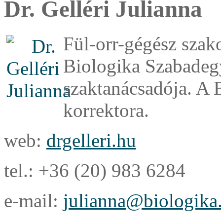
Dr. Gelléri Julianna
Fül-orr-gégész szak
Biologika Szabade
szaktanácsadója. A B
korrektora.
web:
drgelleri.hu
tel.: +36 (20) 983 6284
e-mail:
julianna@biologika