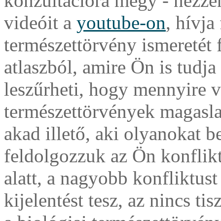
konzultációra megy - nézzen
videóit a
youtube-on
, hívja
természettörvény ismeretét f
atlaszból, amire Ön is tudj
leszűrheti, hogy mennyire va
természettörvények magasla
akad illető, aki olyanokat 
feldolgozzuk az Ön konflikt
alatt, a nagyobb konfliktust 
kijelentést tesz, az nincs t