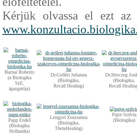
előfeltételei.
Kérjük olvassa el ezt az ö
www.konzultacio.biologika
Barnai Roberto
Dr.Gelléri Julianna
Dr.Herczeg And
(a Biologika
(Biologika,
(Biologika,
SzE.
Recall Healing)
Recall Healin
igazgatója)
Pajor Szilvia
Lengyel Zsuzsanna
Papp Enikő
(Biologika)
(Biologika,
(Biologika
ThetaHealing)
Hollandia)