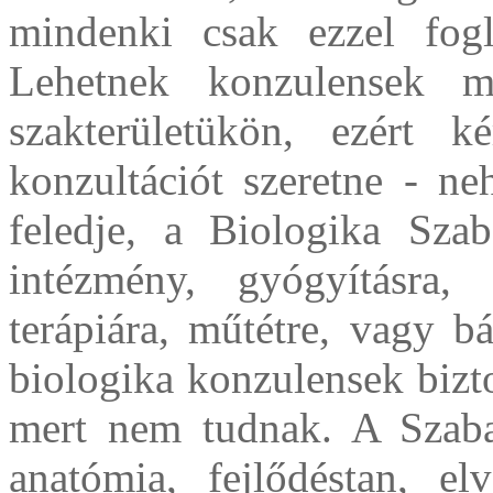
mindenki csak ezzel fogl
Lehetnek konzulensek m
szakterületükön, ezért k
konzultációt szeretne - ne
feledje, a Biologika Sza
intézmény, gyógyításra, 
terápiára, műtétre, vagy b
biologika konzulensek bizt
mert nem tudnak. A Szaba
anatómia, fejlődéstan, el