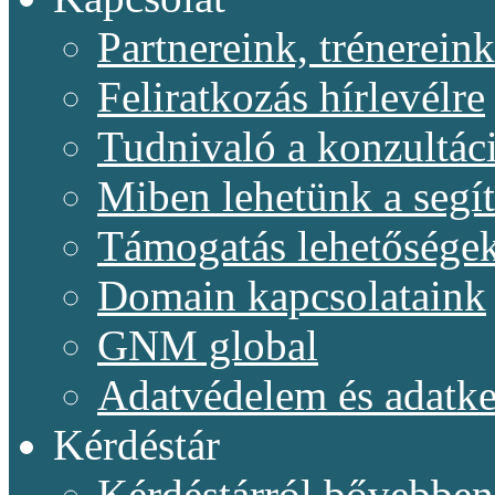
Partnereink, trénereink
Feliratkozás hírlevélre
Tudnivaló a konzultác
Miben lehetünk a segí
Támogatás lehetősége
Domain kapcsolataink
GNM global
Adatvédelem és adatke
Kérdéstár
Kérdéstárról bővebben