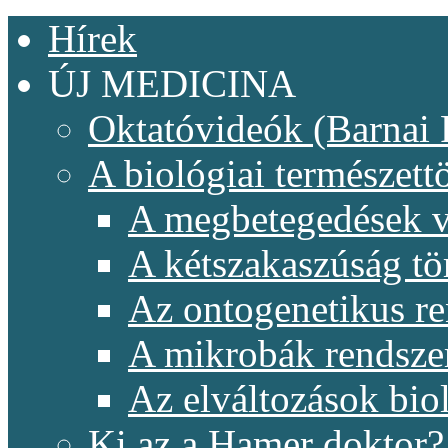
Hírek
ÚJ MEDICINA
Oktatóvideók (Barnai 
A biológiai természet
A megbetegedések v
A kétszakaszúság t
Az ontogenetikus re
A mikrobák rendsze
Az elváltozások biol
Ki az a Hamer doktor?