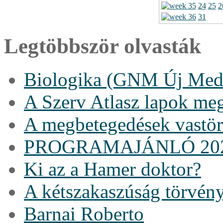
24
25
2
31
Legtöbbször olvasták
Biologika (GNM Új Medi
A Szerv Atlasz lapok me
A megbetegedések vastö
PROGRAMAJÁNLÓ 20
Ki az a Hamer doktor?
A kétszakaszúság törvén
Barnai Roberto