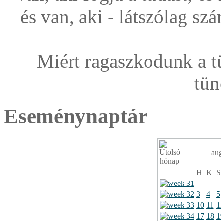
és van, aki - látszólag s
Miért ragaszkodunk a t
tün
Eseménynaptár
au
H
K
S
3
4
5
10
11
1
17
18
1