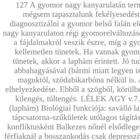
127 A gyomor nagy kanyarulatán term
mégsem tapasztalunk fekélyesedést
diagnosztizálni a gyomor belső falán e
nagy kanyarulaton régi gyomorelváltozás
a fájdalmakról veszik észre, míg a g
kellemetlen tünetek. Ha vannak gyomor
tünetek, akkor a laphám érintett. Jó t
abbahagyásával (bármi miatt legyen is
maguktól, szódabikarbóna nélkül is. 
elhelyezkedése. Ebből a szögből, körülbel
kilengés, túltengés. LÉLEK AGY v.7.
(laphám) Biológiai funkciója: saválló l
tápcsatorna-szűkületek utólagos tágítá
konfliktusként Balkezes nőnél elsődleges
férfiaknál a bosszankodás csak depresszí