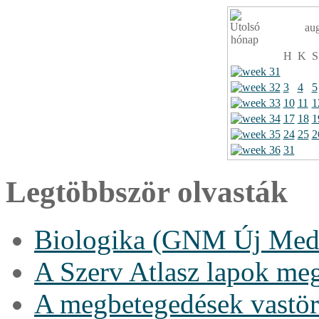
au
H
K
S
3
4
5
10
11
1
17
18
1
24
25
2
31
Legtöbbször olvasták
Biologika (GNM Új Medi
A Szerv Atlasz lapok me
A megbetegedések vastö