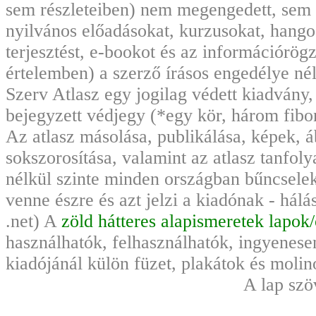
sem részleteiben) nem megengedett, sem
nyilvános előadásokat, kurzusokat, hango
terjesztést, e-bookot és az információrö
értelemben) a szerző írásos engedélye nél
Szerv Atlasz egy jogilag védett kiadvány
bejegyzett védjegy (*egy kör, három fibo
Az atlasz másolása, publikálása, képek, 
sokszorosítása, valamint az atlasz tanfoly
nélkül szinte minden országban bűncsele
venne észre és azt jelzi a kiadónak - hál
.net) A
zöld hátteres alapismeretek lapok
használhatók, felhasználhatók, ingyenese
kiadójánál külön füzet, plakátok és moli
A lap szö