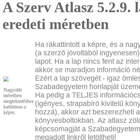
A Szerv Atlasz 5.2.9.
eredeti méretben
Ha rákattintott a képre, és a na
(a szerző jóvoltából ingyenesen)
lapot. Ha a lap nincs fent az int
akkor se maradjon információ nél
Ezért a lap szövegét - igaz ömles
Szabadegyetem honlapját üzemel
Nagyobb
Ha pedig a TELJES információc
méretben
megtekintéshez
(igényes, strapabíró kivitelű kön
kattintson a
hozzá), akkor azt beszerezheti 
képre.
könyvesboltokban.
Az atlasz zöl
képcsomagját a Szabadegyete
megadott linkről letöltheti!