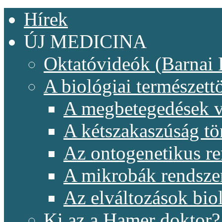
Hírek
ÚJ MEDICINA
Oktatóvideók (Barnai 
A biológiai természet
A megbetegedések v
A kétszakaszúság t
Az ontogenetikus re
A mikrobák rendsze
Az elváltozások biol
Ki az a Hamer doktor?