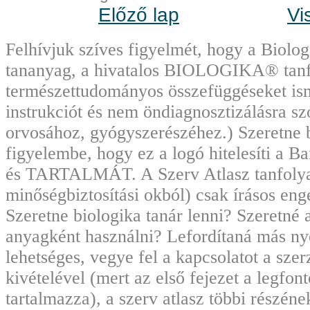
Előző lap
Vi
Felhívjuk szíves figyelmét, hogy a Biolo
tananyag, a hivatalos BIOLOGIKA® tanf
természettudományos összefüggéseket ism
instrukciót és nem öndiagnosztizálásra sz
orvosához, gyógyszerészéhez.) Szeretne 
figyelembe, hogy ez a logó hitelesíti 
és TARTALMÁT. A Szerv Atlasz tanfolyami
minőségbiztosítási okból) csak írásos en
Szeretne biologika tanár lenni? Szeretné 
anyagként használni? Lefordítaná más nye
lehetséges, vegye fel a kapcsolatot a sze
kivételével (mert az első fejezet a legfo
tartalmazza), a szerv atlasz többi részén