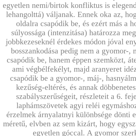
egyetlen nemi/birtok konfliktus is elege
lehangolttá) váljanak. Ennek oka az, ho
oldalra csapódik be, és ezért más a h
súlyossága (intenzitása) határozza meg 
jobbkezeseknél érdekes módon jóval enyh
bosszankodása pedig nem a gyomor-, m
csapódik be, hanem éppen szemközt, átel
ami végbélfekélyt, majd aranyeret idéz
csapódik be a gyomor-, máj-, hasnyálm
kezűség-eltérés, és annak döbbenete
szabályszerűségeit, részleteit a 6. fe
laphámszövetek agyi reléi egymásho
érzelmek árnyalatnyi különbsége dönti el
méretű, elvben az sem kizárt, hogy egysz
egyetlen góccal. A gyomor szer