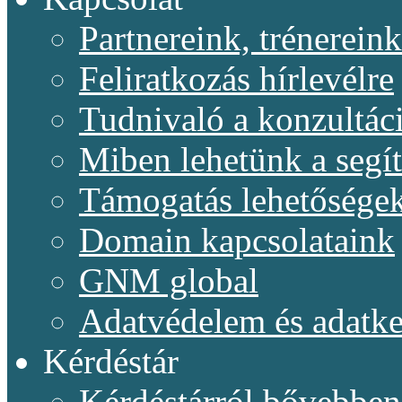
Partnereink, trénereink
Feliratkozás hírlevélre
Tudnivaló a konzultác
Miben lehetünk a segí
Támogatás lehetősége
Domain kapcsolataink
GNM global
Adatvédelem és adatke
Kérdéstár
Kérdéstárról bővebben