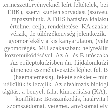
természettörvényeknél leírt feltételek, 
ÉBK), szervi szinten sorvadást (szövet
tapasztalunk. A DHS hatására kialaku
értelme, célja, rendeltetése. KA szak
vérzik, de túlérzékenység jelentkezik,
gyomorfekély a kis kanyarulaton, (véle
gyomorégés. MU szakaszban: helyreállítás
közreműködésével. Az A- és B-utószakas
Az epileptokrízisben ún. fájdalomkríz
átmeneti eszméletvesztés léphet fel.
(haematemesis), fekete széklet – mind
nélkülük is lezajlik. Az elváltozás bioló
tágítás, a benyelt falat kimozdítása (KA)
konfliktus: Bosszankodás, határvita 
szomszédomat, vejemet, anyósomat elvis