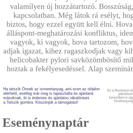
valamilyen új hozzátartozó. Bosszúság, 
kapcsolatban. Még látok rá esélyt, h
biztos, hogy ezzel együtt kell élni. Hova
álláspont-meghatározási konfliktus, ide
vagyok, ki vagyok, hova tartozom, hov
adjak igazat, kihez ragaszkodjak vagy ki
helicobakter pylori savközömbösítő m
hoztak a fekélyesedéssel. Alap szeminá
Ha tetszik Önnek az ismeretanyag, ami ezen az oldalon
Ez a fészbukon je
elérhető, esetleg már meg is tapasztalta és ajánlaná
jelentősen
másoknak, itt is érdemes és ajánlatos rákattintani
keresőben is eg
Tevékenységn
a Tetszik gombra. Köszönjük a támogatást!
Eseménynaptár