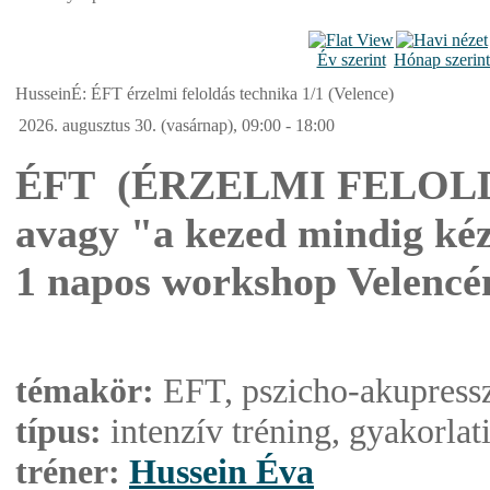
Év szerint
Hónap szerint
HusseinÉ: ÉFT érzelmi feloldás technika 1/1 (Velence)
2026. augusztus 30. (vasárnap), 09:00 - 18:00
ÉFT (ÉRZELMI FELOL
avagy "a kezed mindig ké
1 napos workshop Velencé
témakör:
EFT, pszicho-akupressz
típus:
intenzív tréning, gyakorlati
tréner:
Hussein Éva