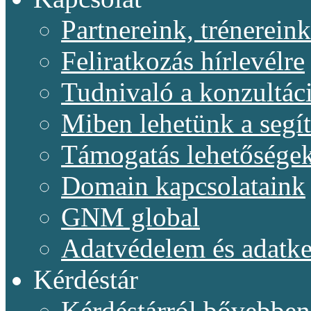
Partnereink, trénereink
Feliratkozás hírlevélre
Tudnivaló a konzultác
Miben lehetünk a segí
Támogatás lehetősége
Domain kapcsolataink
GNM global
Adatvédelem és adatke
Kérdéstár
Kérdéstárról bővebben