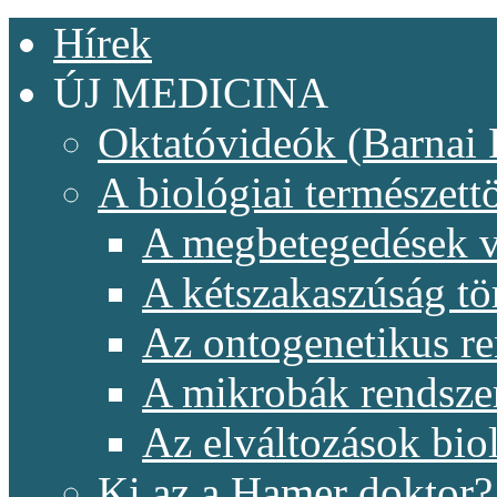
Hírek
ÚJ MEDICINA
Oktatóvideók (Barnai 
A biológiai természet
A megbetegedések v
A kétszakaszúság t
Az ontogenetikus re
A mikrobák rendsze
Az elváltozások biol
Ki az a Hamer doktor?