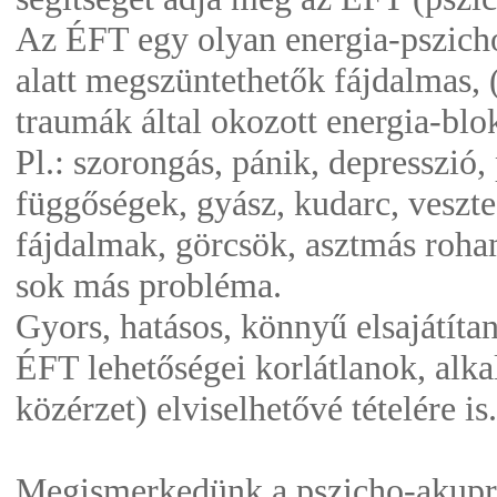
Az ÉFT egy olyan energia-pszicho
alatt megszüntethetők fájdalmas, 
traumák által okozott energia-blo
Pl.: szorongás, pánik, depresszió,
függőségek, gyász, kudarc, veszte
fájdalmak, görcsök, asztmás roham
sok más probléma.
Gyors, hatásos, könnyű elsajátíta
ÉFT lehetőségei korlátlanok, alkal
közérzet) elviselhetővé tételére is.
Megismerkedünk a pszicho-akupre