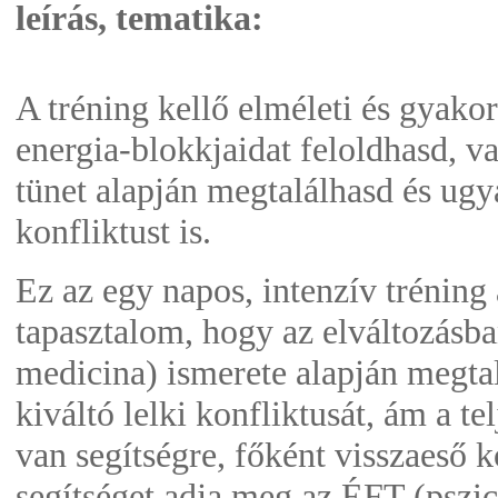
leírás, tematika:
A tréning kellő elméleti és gyakor
energia-blokkjaidat feloldhasd, val
tünet alapján megtalálhasd és ugya
konfliktust is.
Ez az egy napos, intenzív tréning 
tapasztalom, hogy az elváltozásba
medicina) ismerete alapján megtal
kiváltó lelki konfliktusát, ám a t
van segítségre, főként visszaeső k
segítséget adja meg az ÉFT (pszi