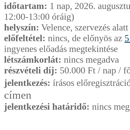
időtartam:
1 nap, 2026. augusztu
12:00-13:00 óráig)
helyszín:
Velence, szervezés alatt
előfeltétel:
nincs, de előnyös az
5
ingyenes előadás megtekintése
létszámkorlát:
nincs megadva
részvételi díj:
50.000 Ft / nap / f
jelentkezés:
írásos előregisztráci
címen
jelentkezési határidő:
nincs meg